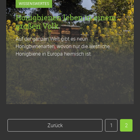
WISSENSWERTES
Honigbienen leben in einem
großen Volk
Auf der ganzen Welt gibt es neun
Honigbienenarten, wovon nur die westliche
Honigbiene in Europa heimisch ist.
Zurück
1
2